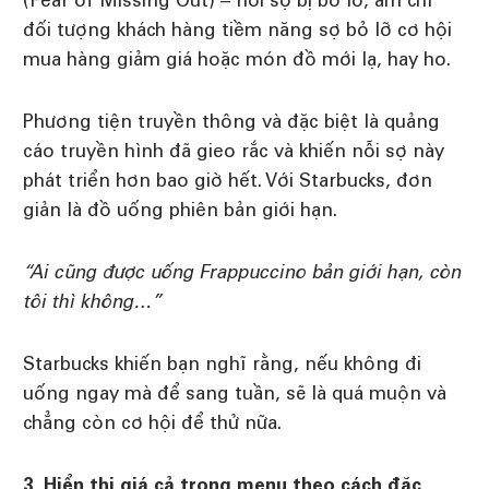
(Fear of Missing Out) – nỗi sợ bị bỏ lỡ, ám chỉ
đối tượng khách hàng tiềm năng sợ bỏ lỡ cơ hội
mua hàng giảm giá hoặc món đồ mới lạ, hay ho.
Phương tiện truyền thông và đặc biệt là quảng
cáo truyền hình đã gieo rắc và khiến nỗi sợ này
phát triển hơn bao giờ hết. Với Starbucks, đơn
giản là đồ uống phiên bản giới hạn.
“Ai cũng được uống Frappuccino bản giới hạn, còn
tôi thì không…”
Starbucks khiến bạn nghĩ rằng, nếu không đi
uống ngay mà để sang tuần, sẽ là quá muộn và
chẳng còn cơ hội để thử nữa.
3. Hiển thị giá cả trong menu theo cách đặc