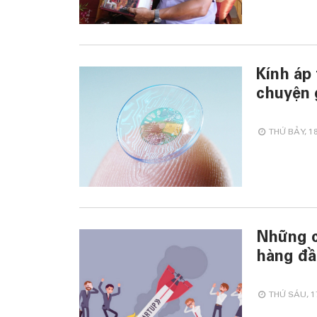
Kính áp 
chuyện 
THỨ BẢY, 18
Những c
hàng đầ
THỨ SÁU, 17