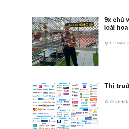
9x chủ v
loài hoa
THỨ NĂM, 8
Thị trươ
CHỦ NHẬT, 2