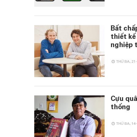
Bất chấ
thiết k
nghiệp 
THỨ BA, 21-
Cựu quâ
thống
THỨ BA, 14-