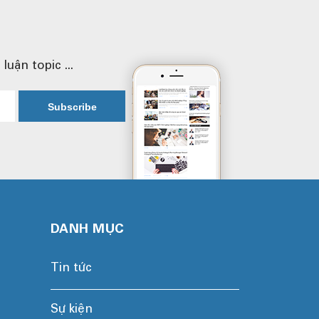
uận topic ...
DANH MỤC
Tin tức
Sự kiện