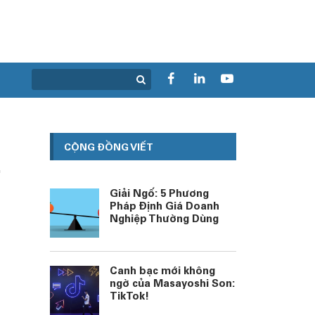
CỘNG ĐỒNG VIẾT
Giải Ngố: 5 Phương
Pháp Định Giá Doanh
Nghiệp Thường Dùng
Canh bạc mới không
ngờ của Masayoshi Son:
TikTok!