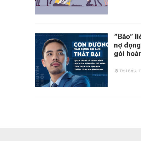
“Bão” li
nợ đọng
gói hoàn
THỨ SÁU, 17